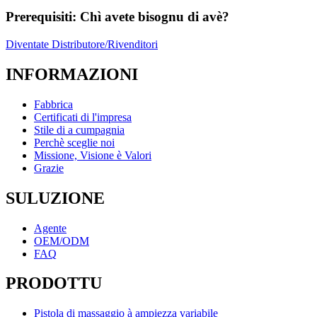
Prerequisiti: Chì avete bisognu di avè?
Diventate Distributore/Rivenditori
INFORMAZIONI
Fabbrica
Certificati di l'impresa
Stile di a cumpagnia
Perchè sceglie noi
Missione, Visione è Valori
Grazie
SULUZIONE
Agente
OEM/ODM
FAQ
PRODOTTU
Pistola di massaggio à ampiezza variabile