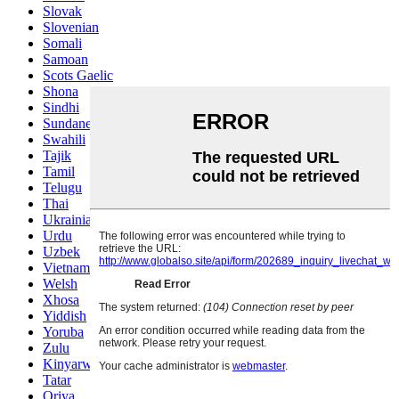
Slovak
Slovenian
Somali
Samoan
Scots Gaelic
Shona
Sindhi
Sundanese
Swahili
Tajik
Tamil
Telugu
Thai
Ukrainian
Urdu
Uzbek
Vietnamese
Welsh
Xhosa
Yiddish
Yoruba
Zulu
Kinyarwanda
Tatar
Oriya