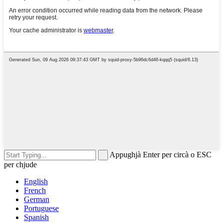
Appughjà Enter per circà o ESC
per chjude
English
French
German
Portuguese
Spanish