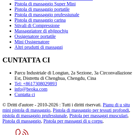
Pistola di massaggio Super Mini
Pistola di massaggio portatile
Pistola di massaggio prufessiunale
Pistola di massaggio carina
Stivali di Compressione
Massaggiatore di ghjinochju
Ossigenatore portatile
Mini Ossigenatore
Altri prudutti di massaggi
CUNTATTA CI
Parcu Industriale di Longtan, 2a Sezione, 3a Circonvallazione
Est, Distrettu di Chenghua, Chengdu, Cina
Tel: +8617308029893
info@beoka.com
Cuntatta ci
© Dritti d'autore - 2010-2026 : Tutti i diritti riservati.
Pianu di u situ
mini pistola di massaggio
,
Pistola di massaggio per tessuti profondi
,
pistola di massaggio prufessiunale
,
Pistola per massaggi musculari
,
Pistola di massaggio
,
Pistola per massaggi di u corpu
,