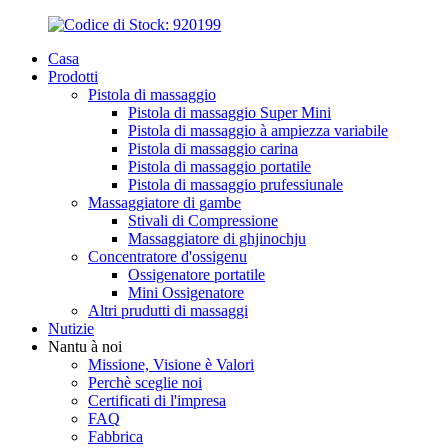
Casa
Prodotti
Pistola di massaggio
Pistola di massaggio Super Mini
Pistola di massaggio à ampiezza variabile
Pistola di massaggio carina
Pistola di massaggio portatile
Pistola di massaggio prufessiunale
Massaggiatore di gambe
Stivali di Compressione
Massaggiatore di ghjinochju
Concentratore d'ossigenu
Ossigenatore portatile
Mini Ossigenatore
Altri prudutti di massaggi
Nutizie
Nantu à noi
Missione, Visione è Valori
Perchè sceglie noi
Certificati di l'impresa
FAQ
Fabbrica