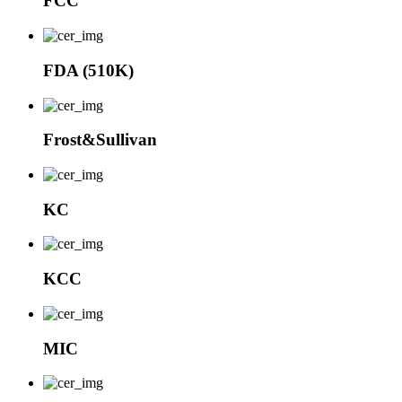
FCC
FDA (510K)
Frost&Sullivan
KC
KCC
MIC