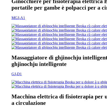
Ginocchiere per fisioterapia elettrica
portatile per gambe è polpacci per a c
MGJ-A1
Massaggiatore di ghjinochju intelligen
ghjinochju intelligente
GJ-D1
Macchina elettrica di fisioterapia per
a circulazione