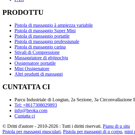
PRODOTTU
Pistola di massaggio à ampiezza variabile
Pistola di massaggio Super Mini
Pistola di massaggio portatile
Pistola di massaggio prufessiunale
Pistola di massaggio carina
Stivali di Compressione
Massaggiatore di ghjinochju
Ossigenatore portatile
Mini Ossigenatore
Altri prudutti di massaggi
CUNTATTA CI
Parcu Industriale di Longtan, 2a Sezione, 3a Circonvallazione
Tel: +8617308029893
info@beoka.com
Cuntatta ci
© Dritti d'autore - 2010-2026 : Tutti i diritti riservati.
Pianu di u situ
Pistola per massaggi musculari
,
Pistola per massaggi di u corpu
,
mini 