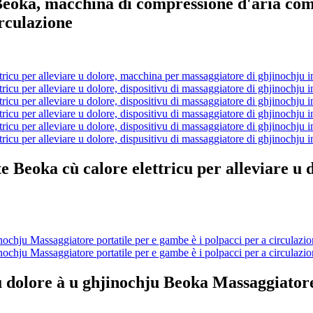
 Beoka, macchina di compressione d'aria co
irculazione
te Beoka cù calore elettricu per alleviare u
 u dolore à u ghjinochju Beoka Massaggiatore