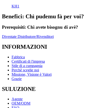
KH1
Benefici: Chì pudemu fà per voi?
Prerequisiti: Chì avete bisognu di avè?
Diventate Distributore/Rivenditori
INFORMAZIONI
Fabbrica
Certificati di l'impresa
Stile di a cumpagnia
Perchè sceglie noi
Missione, Visione è Valori
Grazie
SULUZIONE
Agente
OEM/ODM
FAQ