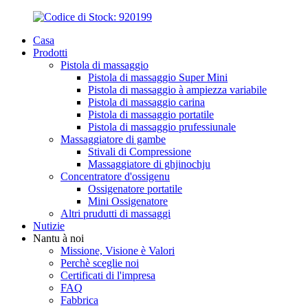
Casa
Prodotti
Pistola di massaggio
Pistola di massaggio Super Mini
Pistola di massaggio à ampiezza variabile
Pistola di massaggio carina
Pistola di massaggio portatile
Pistola di massaggio prufessiunale
Massaggiatore di gambe
Stivali di Compressione
Massaggiatore di ghjinochju
Concentratore d'ossigenu
Ossigenatore portatile
Mini Ossigenatore
Altri prudutti di massaggi
Nutizie
Nantu à noi
Missione, Visione è Valori
Perchè sceglie noi
Certificati di l'impresa
FAQ
Fabbrica