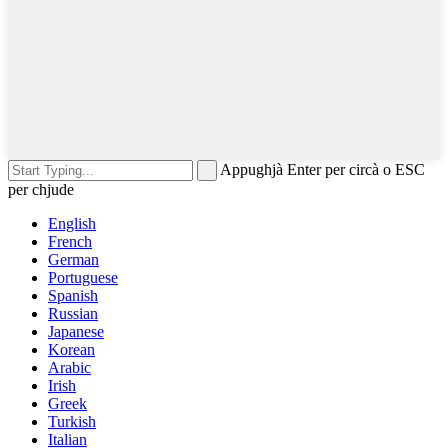
Appughjà Enter per circà o ESC
per chjude
English
French
German
Portuguese
Spanish
Russian
Japanese
Korean
Arabic
Irish
Greek
Turkish
Italian