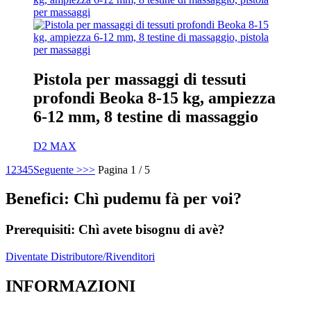
Pistola per massaggi di tessuti
profondi Beoka 8-15 kg, ampiezza
6-12 mm, 8 testine di massaggio
D2 MAX
1
2
3
4
5
Seguente >
>>
Pagina 1 / 5
Benefici: Chì pudemu fà per voi?
Prerequisiti: Chì avete bisognu di avè?
Diventate Distributore/Rivenditori
INFORMAZIONI