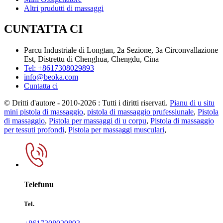
Altri prudutti di massaggi
CUNTATTA CI
Parcu Industriale di Longtan, 2a Sezione, 3a Circonvallazione
Est, Distrettu di Chenghua, Chengdu, Cina
Tel: +8617308029893
info@beoka.com
Cuntatta ci
© Dritti d'autore - 2010-2026 : Tutti i diritti riservati.
Pianu di u situ
mini pistola di massaggio
,
pistola di massaggio prufessiunale
,
Pistola
di massaggio
,
Pistola per massaggi di u corpu
,
Pistola di massaggio
per tessuti profondi
,
Pistola per massaggi musculari
,
Telefunu
Tel.