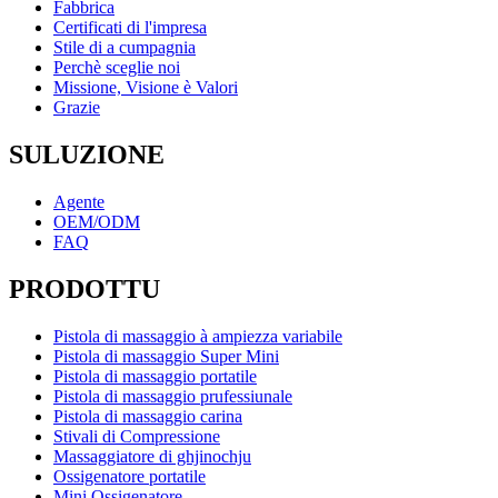
Fabbrica
Certificati di l'impresa
Stile di a cumpagnia
Perchè sceglie noi
Missione, Visione è Valori
Grazie
SULUZIONE
Agente
OEM/ODM
FAQ
PRODOTTU
Pistola di massaggio à ampiezza variabile
Pistola di massaggio Super Mini
Pistola di massaggio portatile
Pistola di massaggio prufessiunale
Pistola di massaggio carina
Stivali di Compressione
Massaggiatore di ghjinochju
Ossigenatore portatile
Mini Ossigenatore