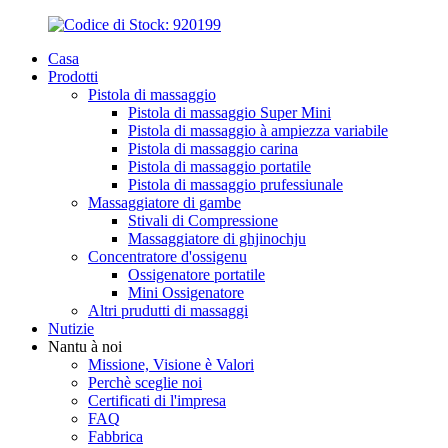
Casa
Prodotti
Pistola di massaggio
Pistola di massaggio Super Mini
Pistola di massaggio à ampiezza variabile
Pistola di massaggio carina
Pistola di massaggio portatile
Pistola di massaggio prufessiunale
Massaggiatore di gambe
Stivali di Compressione
Massaggiatore di ghjinochju
Concentratore d'ossigenu
Ossigenatore portatile
Mini Ossigenatore
Altri prudutti di massaggi
Nutizie
Nantu à noi
Missione, Visione è Valori
Perchè sceglie noi
Certificati di l'impresa
FAQ
Fabbrica