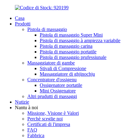
Casa
Prodotti
Pistola di massaggio
Pistola di massaggio Super Mini
Pistola di massaggio à ampiezza variabile
Pistola di massaggio carina
Pistola di massaggio portatile
Pistola di massaggio prufessiunale
Massaggiatore di gambe
Stivali di Compressione
Massaggiatore di ghjinochju
Concentratore d'ossigenu
Ossigenatore portatile
Mini Ossigenatore
Altri prudutti di massaggi
Nutizie
Nantu à noi
Missione, Visione è Valori
Perchè sceglie noi
Certificati di l'impresa
FAQ
Fabbrica