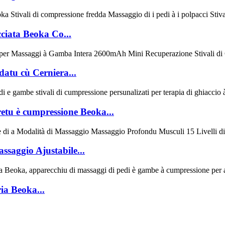
cciata Beoka Co...
atu cù Cerniera...
retu è cumpressione Beoka...
ssaggio Ajustabile...
ia Beoka...