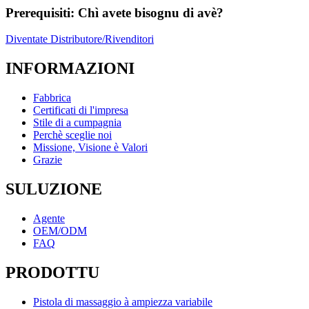
Prerequisiti: Chì avete bisognu di avè?
Diventate Distributore/Rivenditori
INFORMAZIONI
Fabbrica
Certificati di l'impresa
Stile di a cumpagnia
Perchè sceglie noi
Missione, Visione è Valori
Grazie
SULUZIONE
Agente
OEM/ODM
FAQ
PRODOTTU
Pistola di massaggio à ampiezza variabile