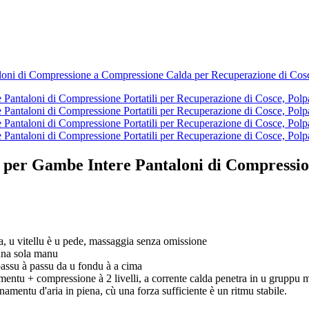
 per Gambe Intere Pantaloni di Compression
a, u vitellu è u pede, massaggia senza omissione
 una sola manu
 passu à passu da u fondu à a cima
mentu + compressione à 2 livelli, a corrente calda penetra in u gruppu 
amentu d'aria in piena, cù una forza sufficiente è un ritmu stabile.