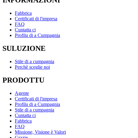
INFORMAZIONI
Fabbrica
Certificati di l'impresa
FAQ
Cuntatta ci
Profilu di a Cumpagnia
SULUZIONE
Stile di a cumpagnia
Perchè sceglie noi
PRODOTTU
Agente
Certificati di l'impresa
Profilu di a Cumpagnia
Stile di a cumpagnia
Cuntatta ci
Fabbrica
FAQ
Missione, Visione è Valori
Grazie