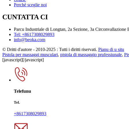
Perchè sceglie noi
CUNTATTA CI
Parcu Industriale di Longtan, 2a Sezione, 3a Circonvallazione
Tel: +8617308029893
info@beoka.com
© Dritti d'autore - 2010-2025 : Tutti i diritti riservati.
Pianu di u situ
Pistola per massaggi musculari
,
pistola di massaggio prufessiunale
,
Pi
[javascript]
[/javascript]
Telefunu
Tel.
+8617308029893