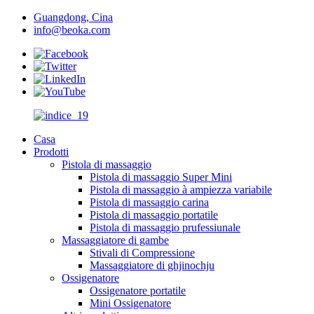
Guangdong, Cina
info@beoka.com
Casa
Prodotti
Pistola di massaggio
Pistola di massaggio Super Mini
Pistola di massaggio à ampiezza variabile
Pistola di massaggio carina
Pistola di massaggio portatile
Pistola di massaggio prufessiunale
Massaggiatore di gambe
Stivali di Compressione
Massaggiatore di ghjinochju
Ossigenatore
Ossigenatore portatile
Mini Ossigenatore