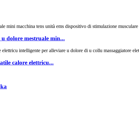
 u dolore mestruale min...
le calore elettricu...
oka