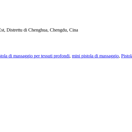
 Est, Distrettu di Chenghua, Chengdu, Cina
stola di massaggio per tessuti profondi
,
mini pistola di massaggio
,
Pisto