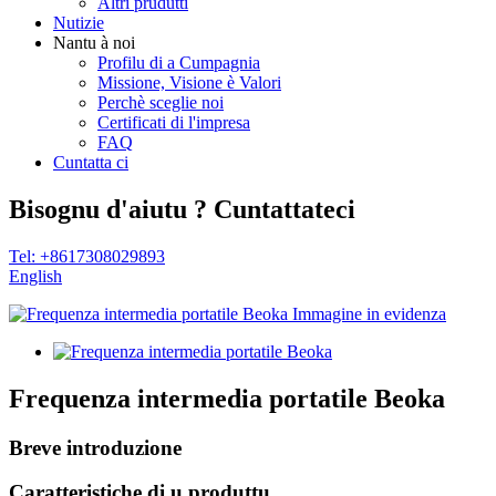
Altri prudutti
Nutizie
Nantu à noi
Profilu di a Cumpagnia
Missione, Visione è Valori
Perchè sceglie noi
Certificati di l'impresa
FAQ
Cuntatta ci
Bisognu d'aiutu ? Cuntattateci
Tel: +8617308029893
English
Frequenza intermedia portatile Beoka
Breve introduzione
Caratteristiche di u produttu